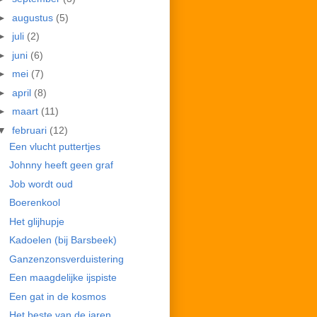
►
augustus
(5)
►
juli
(2)
►
juni
(6)
►
mei
(7)
►
april
(8)
►
maart
(11)
▼
februari
(12)
Een vlucht puttertjes
Johnny heeft geen graf
Job wordt oud
Boerenkool
Het glijhupje
Kadoelen (bij Barsbeek)
Ganzenzonsverduistering
Een maagdelijke ijspiste
Een gat in de kosmos
Het beste van de jaren