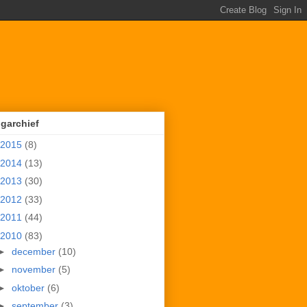
garchief
2015
(8)
2014
(13)
2013
(30)
2012
(33)
2011
(44)
2010
(83)
►
december
(10)
►
november
(5)
►
oktober
(6)
►
september
(3)