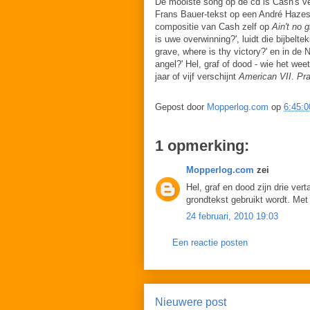
De mooiste song op de cd is Cash's v
Frans Bauer-tekst op een André Hazes-
compositie van Cash zelf op
Ain't no 
is uwe overwinning?', luidt die bijbelt
grave, where is thy victory?' en in de 
angel?' Hel, graf of dood - wie het we
jaar of vijf verschijnt
American VII
.
Pra
Gepost door
Mopperlog.com
op
6:45:0
1 opmerking:
Mopperlog.com
zei
Hel, graf en dood zijn drie vert
grondtekst gebruikt wordt. Met
24 februari, 2010 19:03
Een reactie posten
Nieuwere post