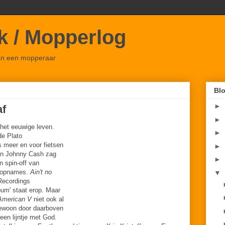
ok / Mopperlog
van een mopperaar
Blo
►
af
►
 het eeuwige leven.
►
de Plato
s meer en voor fietsen
►
n Johnny Cash zag
►
n spin-off van
e opnames.
Ain't no
▼
Recordings
bum' staat erop. Maar
American V
niet ook al
gewoon door daarboven
een lijntje met God.