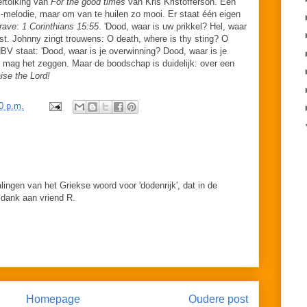
ertolking van
For the good times
van Kris Kristofferson. Een
melodie, maar om van te huilen zo mooi. Er staat één eigen
grave
:
1 Corinthians 15:55
. 'Dood, waar is uw prikkel? Hel, waar
ekst. Johnny zingt trouwens: O death, where is thy sting? O
NBV staat: 'Dood, waar is je overwinning? Dood, waar is je
et mag het zeggen. Maar de boodschap is duidelijk: over een
ise the Lord!
0 p.m.
alingen van het Griekse woord voor 'dodenrijk', dat in de
 dank aan vriend R.
Homepage
Oudere post