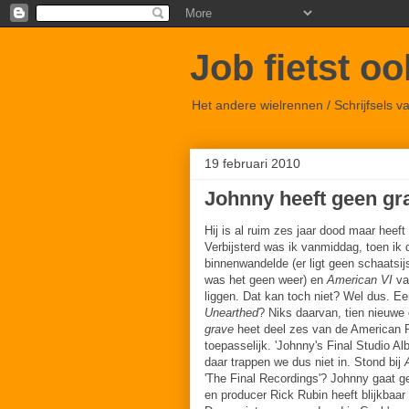
Job fietst o
Het andere wielrennen / Schrijfsels 
19 februari 2010
Johnny heeft geen gr
Hij is al ruim zes jaar dood maar heeft
Verbijsterd was ik vanmiddag, toen ik 
binnenwandelde (er ligt geen schaatsij
was het geen weer) en
American VI
va
liggen. Dat kan toch niet? Wel dus. Ee
Unearthed
? Niks daarvan, tien nieuw
grave
heet deel zes van de American 
toepasselijk. 'Johnny's Final Studio Al
daar trappen we dus niet in. Stond bij
'The Final Recordings'? Johnny gaat 
en producer Rick Rubin heeft blijkbaar 