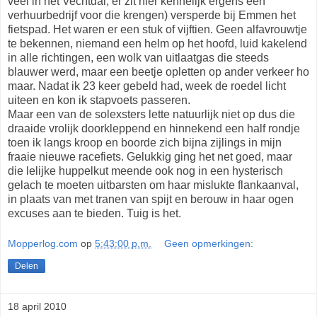
veel in het Vechtdal; er zit hier kennelijk ergens een
verhuurbedrijf voor die krengen) versperde bij Emmen het
fietspad. Het waren er een stuk of vijftien. Geen alfavrouwtje
te bekennen, niemand een helm op het hoofd, luid kakelend
in alle richtingen, een wolk van uitlaatgas die steeds
blauwer werd, maar een beetje opletten op ander verkeer ho
maar. Nadat ik 23 keer gebeld had, week de roedel licht
uiteen en kon ik stapvoets passeren.
Maar een van de solexsters lette natuurlijk niet op dus die
draaide vrolijk doorkleppend en hinnekend een half rondje
toen ik langs kroop en boorde zich bijna zijlings in mijn
fraaie nieuwe racefiets. Gelukkig ging het net goed, maar
die lelijke huppelkut meende ook nog in een hysterisch
gelach te moeten uitbarsten om haar mislukte flankaanval,
in plaats van met tranen van spijt en berouw in haar ogen
excuses aan te bieden. Tuig is het.
Mopperlog.com
op
5:43:00 p.m.
Geen opmerkingen:
Delen
18 april 2010