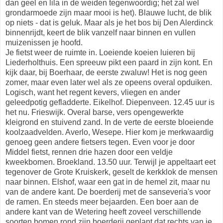
dan geel en lila in de weiden tegenwoordig; het zal wel
grondarmoede zijn maar mooi is het). Blauwe lucht, de blik
op niets - dat is geluk. Maar als je het bos bij Den Alerdinck
binnenrijdt, keert de blik vanzelf naar binnen en vullen
muizenissen je hoofd.
Je fietst weer de ruimte in. Loeiende koeien luieren bij
Liederholthuis. Een spreeuw pikt een paard in zijn kont. En
kijk daar, bij Boerhaar, de eerste zwaluw! Het is nog geen
zomer, maar even later wel als ze opeens overal opduiken.
Logisch, want het regent kevers, vliegen en ander
geleedpotig gefladderte. Eikelhof. Diepenveen. 12.45 uur is
het nu. Frieswijk. Overal barse, vers opengewerkte
kleigrond en stuivend zand. In de verte de eerste bloeiende
koolzaadvelden. Averlo, Wesepe. Hier kom je merkwaardig
genoeg geen andere fietsers tegen. Even voor je door
Middel fietst, rennen drie hazen door een veldje
kweekbomen. Broekland. 13.50 uur. Terwijl je appeltaart eet
tegenover de Grote Kruiskerk, geselt de kerkklok de mensen
naar binnen. Elshof, waar een gat in de hemel zit, maar nu
van de andere kant. De boerderij met de sanseveria's voor
de ramen. En steeds meer bejaarden. Een boer aan de
andere kant van de Wetering heeft zoveel verschillende
soorten bomen rond zijn boerderij geplant dat rechts van je