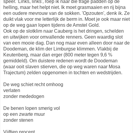
speer. 'Links, links', roep ik naar die trage padden op de
helling, maar het helpt niet. Ik moet grasmaaien en rij bijna
een oudere mevrouw van de sokken. 'Opzouten', denk ik. Ze
duikt vlak voor me letterlijk de berm in. Moet je ook maar niet
op de weg gaan lopen tijdens de Amstel Gold.
Ook op de slotklim naar Cauberg is het dringen, schelden
en uitwijken voor omvallende renners. Geen waardig slot
van een mooie dag. Dan nog maar even alleen door naar de
Doodeman, de klim der Limburgse klimmen. Vlakbij de
Keutenberg, maar dan erger (800 meter tegen 9,6 %
gemiddeld). Om duistere redenen wordt de Doodeman
(waar ooit slaven stierven, die op weg waren naar Mosa
Trajectum) zelden opgenomen in tochten en wedstrijden.
De weg schiet recht omhoog
verlaten
zonder mededogen
De benen lopen smerig vol
op een zwarte muur
zonder stenen
Vijftien procent