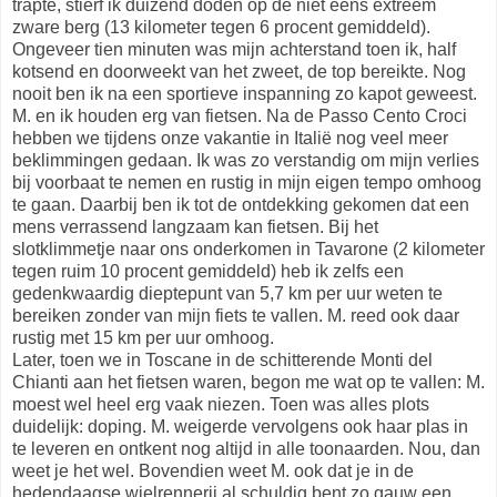
trapte, stierf ik duizend doden op de niet eens extreem
zware berg (13 kilometer tegen 6 procent gemiddeld).
Ongeveer tien minuten was mijn achterstand toen ik, half
kotsend en doorweekt van het zweet, de top bereikte. Nog
nooit ben ik na een sportieve inspanning zo kapot geweest.
M. en ik houden erg van fietsen. Na de Passo Cento Croci
hebben we tijdens onze vakantie in Italië nog veel meer
beklimmingen gedaan. Ik was zo verstandig om mijn verlies
bij voorbaat te nemen en rustig in mijn eigen tempo omhoog
te gaan. Daarbij ben ik tot de ontdekking gekomen dat een
mens verrassend langzaam kan fietsen. Bij het
slotklimmetje naar ons onderkomen in Tavarone (2 kilometer
tegen ruim 10 procent gemiddeld) heb ik zelfs een
gedenkwaardig dieptepunt van 5,7 km per uur weten te
bereiken zonder van mijn fiets te vallen. M. reed ook daar
rustig met 15 km per uur omhoog.
Later, toen we in Toscane in de schitterende Monti del
Chianti aan het fietsen waren, begon me wat op te vallen: M.
moest wel heel erg vaak niezen. Toen was alles plots
duidelijk: doping. M. weigerde vervolgens ook haar plas in
te leveren en ontkent nog altijd in alle toonaarden. Nou, dan
weet je het wel. Bovendien weet M. ook dat je in de
hedendaagse wielrennerij al schuldig bent zo gauw een