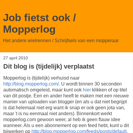
Job fietst ook /
Mopperlog
Het andere wielrennen / Schrijfsels van een mopperaar
27 april 2010
Dit blog is (tijdelijk) verplaatst
Mopperlog is (tijdelijk) verhuisd naar
http://blog.mopperlog.com/
. U wordt binnen 30 seconden
automatisch omgeleid, maar kunt ook
hier
klikken of op titel
van dit postje. Een en ander heeft te maken met een nieuwe
manier van uploaden van blogger (en als u dat niet begrijpt
is dat helemaal niet erg want ik snap er ook geen jota van,
maar 't is nu eenmaal niet anders). Binnenkort werkt
mopperlog.com gewoon weer, al heb ik geen flauw idee
wanneer. Als u een abonnement op een feed hebt, kunt u dit
bijwerken op
http://blog.mopperlog.com/feeds/posts/default
.