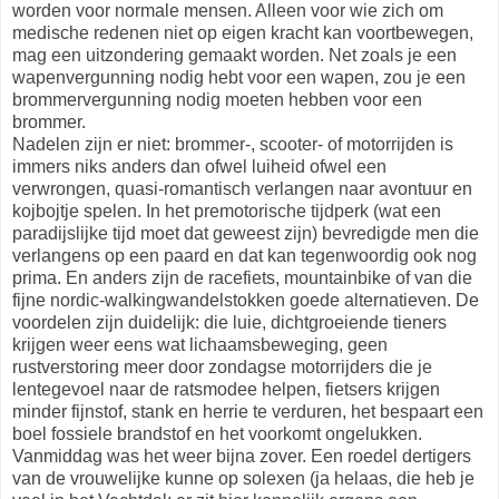
worden voor normale mensen. Alleen voor wie zich om
medische redenen niet op eigen kracht kan voortbewegen,
mag een uitzondering gemaakt worden. Net zoals je een
wapenvergunning nodig hebt voor een wapen, zou je een
brommervergunning nodig moeten hebben voor een
brommer.
Nadelen zijn er niet: brommer-, scooter- of motorrijden is
immers niks anders dan ofwel luiheid ofwel een
verwrongen, quasi-romantisch verlangen naar avontuur en
kojbojtje spelen. In het premotorische tijdperk (wat een
paradijslijke tijd moet dat geweest zijn) bevredigde men die
verlangens op een paard en dat kan tegenwoordig ook nog
prima. En anders zijn de racefiets, mountainbike of van die
fijne nordic-walkingwandelstokken goede alternatieven. De
voordelen zijn duidelijk: die luie, dichtgroeiende tieners
krijgen weer eens wat lichaamsbeweging, geen
rustverstoring meer door zondagse motorrijders die je
lentegevoel naar de ratsmodee helpen, fietsers krijgen
minder fijnstof, stank en herrie te verduren, het bespaart een
boel fossiele brandstof en het voorkomt ongelukken.
Vanmiddag was het weer bijna zover. Een roedel dertigers
van de vrouwelijke kunne op solexen (ja helaas, die heb je