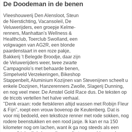
De Doodeman in de benen
Vleeshouwerij Den Alensloot, Steun
de Nierstichting, Vacansoleil, De
Veluwerijders, een groepje Kelme-
renners, Manhattan's Wellness &
Healthclub, Toerclub Swolland, een
volgwagen van AG2R, een blonde
paardenstaart in een roze pakje,
Bakkerij 't Belegde Broodje, daar zijn
de Veluwerijders weer, twee zwarte
Campagnolo's met behaarde benen,
Simpelveld Verzekeringen, Bikeshop
Stappenbelt, Aluminium Kozijnen van Stevenijnen scheelt u
enkele Dozijnen, Hanzerenners Zwolle, Slagerij Dunning,
en nog veel meer. De Amstel Gold Race dus. De teksten op
de tricots vertellen het halve verhaal.
"Denk eraan: rode fietskleren altijd wassen met Robijn Fleur
& Fijn", roept een vrouw bovenop de Keutenberg. Dat is
voor mij bedoeld, een tekstloze renner met rode sokken, nog
rodere beenstukken en een rood jasje. Ik kan er na 150
kilometer nog om lachen, want ik ga nog steeds als een