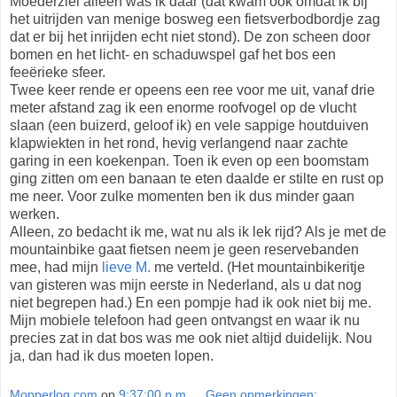
Moederziel alleen was ik daar (dat kwam ook omdat ik bij
het uitrijden van menige bosweg een fietsverbodbordje zag
dat er bij het inrijden echt niet stond). De zon scheen door
bomen en het licht- en schaduwspel gaf het bos een
feeërieke sfeer.
Twee keer rende er opeens een ree voor me uit, vanaf drie
meter afstand zag ik een enorme roofvogel op de vlucht
slaan (een buizerd, geloof ik) en vele sappige houtduiven
klapwiekten in het rond, hevig verlangend naar zachte
garing in een koekenpan. Toen ik even op een boomstam
ging zitten om een banaan te eten daalde er stilte en rust op
me neer. Voor zulke momenten ben ik dus minder gaan
werken.
Alleen, zo bedacht ik me, wat nu als ik lek rijd? Als je met de
mountainbike gaat fietsen neem je geen reservebanden
mee, had mijn
lieve M.
me verteld. (Het mountainbikeritje
van gisteren was mijn eerste in Nederland, als u dat nog
niet begrepen had.) En een pompje had ik ook niet bij me.
Mijn mobiele telefoon had geen ontvangst en waar ik nu
precies zat in dat bos was me ook niet altijd duidelijk. Nou
ja, dan had ik dus moeten lopen.
Mopperlog.com
op
9:37:00 p.m.
Geen opmerkingen: