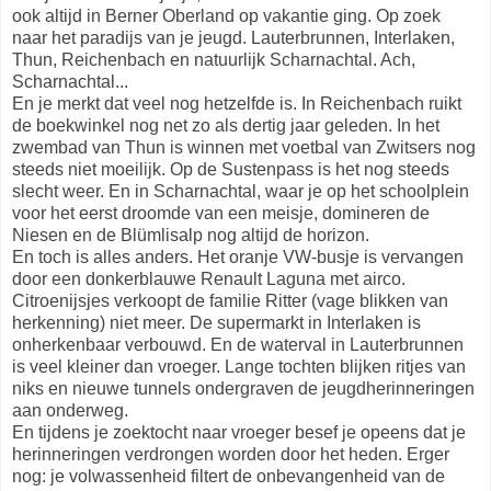
ook altijd in Berner Oberland op vakantie ging. Op zoek
naar het paradijs van je jeugd. Lauterbrunnen, Interlaken,
Thun, Reichenbach en natuurlijk Scharnachtal. Ach,
Scharnachtal...
En je merkt dat veel nog hetzelfde is. In Reichenbach ruikt
de boekwinkel nog net zo als dertig jaar geleden. In het
zwembad van Thun is winnen met voetbal van Zwitsers nog
steeds niet moeilijk. Op de Sustenpass is het nog steeds
slecht weer. En in Scharnachtal, waar je op het schoolplein
voor het eerst droomde van een meisje, domineren de
Niesen en de Blümlisalp nog altijd de horizon.
En toch is alles anders. Het oranje VW-busje is vervangen
door een donkerblauwe Renault Laguna met airco.
Citroenijsjes verkoopt de familie Ritter (vage blikken van
herkenning) niet meer. De supermarkt in Interlaken is
onherkenbaar verbouwd. En de waterval in Lauterbrunnen
is veel kleiner dan vroeger. Lange tochten blijken ritjes van
niks en nieuwe tunnels ondergraven de jeugdherinneringen
aan onderweg.
En tijdens je zoektocht naar vroeger besef je opeens dat je
herinneringen verdrongen worden door het heden. Erger
nog: je volwassenheid filtert de onbevangenheid van de