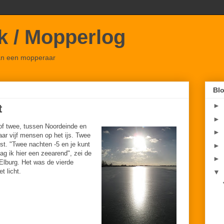
ok / Mopperlog
van een mopperaar
Blo
►
t
►
of twee, tussen Noordeinde en
►
aar vijf mensen op het ijs. Twee
t. "Twee nachten -5 en je kunt
►
zag ik hier een zeearend", zei de
►
 Elburg. Het was de vierde
t licht.
▼