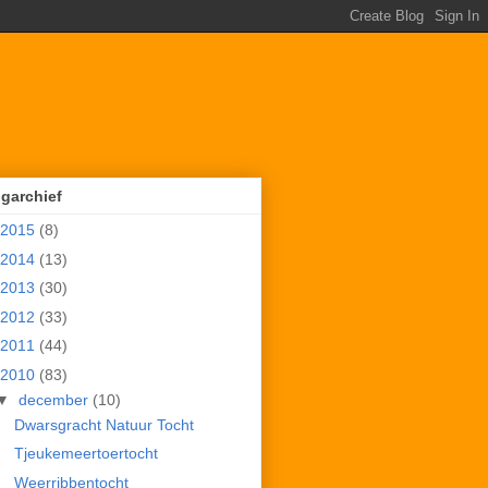
garchief
2015
(8)
2014
(13)
2013
(30)
2012
(33)
2011
(44)
2010
(83)
▼
december
(10)
Dwarsgracht Natuur Tocht
Tjeukemeertoertocht
Weerribbentocht