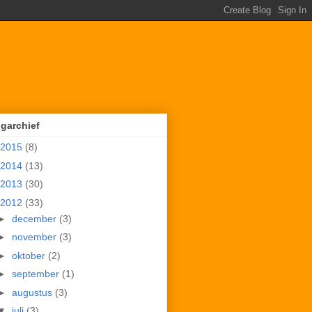
garchief
2015
(8)
2014
(13)
2013
(30)
2012
(33)
►
december
(3)
►
november
(3)
►
oktober
(2)
►
september
(1)
►
augustus
(3)
▼
juli
(3)