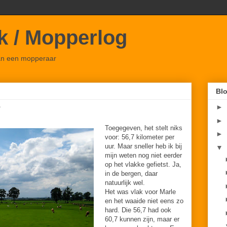
ok / Mopperlog
van een mopperaar
Blo
►
7
►
Toegegeven, het stelt niks
►
voor: 56,7 kilometer per
uur. Maar sneller heb ik bij
▼
mijn weten nog niet eerder
op het vlakke gefietst. Ja,
in de bergen, daar
natuurlijk wel.
Het was vlak voor Marle
en het waaide niet eens zo
hard. Die 56,7 had ook
60,7 kunnen zijn, maar er