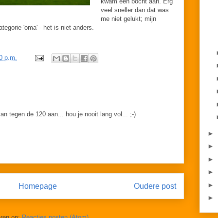
kwam een bocht aan. Erg
veel sneller dan dat was
me niet gelukt; mijn
tegorie 'oma' - het is niet anders.
0 p.m.
an tegen de 120 aan... hou je nooit lang vol... ;-)
►
►
►
►
►
Homepage
Oudere post
►
ren op:
Reacties posten (Atom)