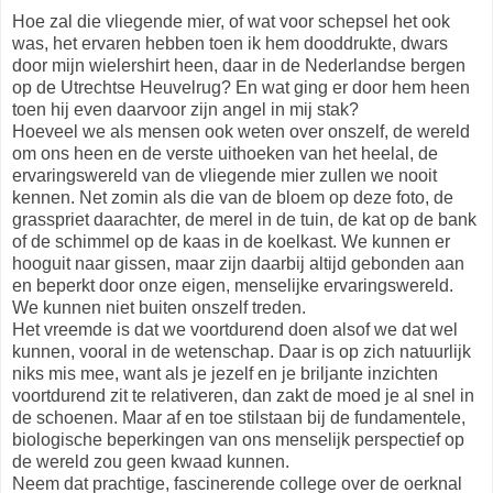
Hoe zal die vliegende mier, of wat voor schepsel het ook
was, het ervaren hebben toen ik hem dooddrukte, dwars
door mijn wielershirt heen, daar in de Nederlandse bergen
op de Utrechtse Heuvelrug? En wat ging er door hem heen
toen hij even daarvoor zijn angel in mij stak?
Hoeveel we als mensen ook weten over onszelf, de wereld
om ons heen en de verste uithoeken van het heelal, de
ervaringswereld van de vliegende mier zullen we nooit
kennen. Net zomin als die van de bloem op deze foto, de
grasspriet daarachter, de merel in de tuin, de kat op de bank
of de schimmel op de kaas in de koelkast. We kunnen er
hooguit naar gissen, maar zijn daarbij altijd gebonden aan
en beperkt door onze eigen, menselijke ervaringswereld.
We kunnen niet buiten onszelf treden.
Het vreemde is dat we voortdurend doen alsof we dat wel
kunnen, vooral in de wetenschap. Daar is op zich natuurlijk
niks mis mee, want als je jezelf en je briljante inzichten
voortdurend zit te relativeren, dan zakt de moed je al snel in
de schoenen. Maar af en toe stilstaan bij de fundamentele,
biologische beperkingen van ons menselijk perspectief op
de wereld zou geen kwaad kunnen.
Neem dat prachtige, fascinerende college over de oerknal