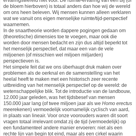
ervaringswereld niet voor. De ruimte-ervaring van een bij (of
de bloem hierboven) is totaal anders dan hoe wij de wereld
om ons heen beleven. Wij mensen kunnen alleen verklaren
wat we vanuit ons eigen menselijke ruimte/tijd-perspectief
waarnemen.
In de snaartheorie worden dappere pogingen gedaan om
(theoretische) dimensies toe te voegen, maar ook die
worden door mensen bedacht en zijn dus altijd beperkt tot
het menselijk perspectief, dat maar een van de vele
miljoenen (of misschien wel miljoen miljarden)
perspectieven is.
Het simpele feit dat we ons überhaupt druk maken over
problemen als de oerknal en de samenstelling van het
heelal heeft te maken met een historisch zeer recente
uitbreiding van het menselijk perspectief op de wereld: de
wetenschappelijke blik. Tot de introductie van de landbouw,
12.000 jaar geleden, was het tijdsbesef van mensen
150.000 jaar lang (of twee miljoen jaar als we
Homo erectus
meerekenen) vermoedelijk voornamelijk cyclisch van aard,
in plaats van lineair. Voor onze voorouders waren dit soort
vragen totaal irrelevant omdat zij de tijd (vermoedelijk) op
een fundamenteel andere manier ervoeren: niet als een
rechte lijn van begin tot eind, maar als een cirkel waarin