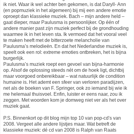
ik niet. Waar ik wel achter ben gekomen, is dat Daryll- Ann
(en popmuziek in het algemeen) bij mij een andere emotie
oproept dan klassieke muziek. Bach – mijn andere held –
gaat dieper, maar Paulusma is persoonlijker. Op één of
andere manier past zijn muziek perfect bij de grondhouding
waarmee ik in het leven sta. Ik vermoed dat het vooral veel
te maken heeft met de bitterzoete melancholie van
Paulusma’s melodieën. En dat het Nederlandse muziek is,
speelt ook een rol: extreme emoties ontbreken, het is bijna
burgerlijk.
Paulusma’s muziek roept een gevoel van bijna-harmonie
op. Alsof de oplossing steeds nét om de hoek ligt, dichtbij
maar voorgoed onbereikbaar – wat natuurlijk de condition
humaine is. Het ademt een sfeer van verloren paradijzen,
net als de boeken van F. Springer, ook zo iemand bij wie ik
me helemaal thuisvoel. Enfin, luister er eens naar, zou ik
zeggen. Met woorden kom je domweg niet ver als het over
muziek gaat.
P.S. Binnenkort op dit blog mijn top 10 van pop-cd's van
2008. Vergeet alle andere lijstjes maar. Wat betreft de
klassieke muziek: dé cd van 2008 is Ralph van Raats