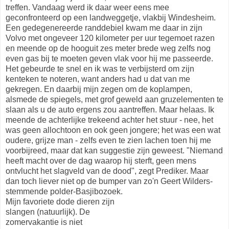
treffen. Vandaag werd ik daar weer eens mee
geconfronteerd op een landweggetje, vlakbij Windesheim.
Een gedegenereerde randdebiel kwam me daar in zijn
Volvo met ongeveer 120 kilometer per uur tegemoet razen
en meende op de hooguit zes meter brede weg zelfs nog
even gas bij te moeten geven vlak voor hij me passeerde.
Het gebeurde te snel en ik was te verbijsterd om zijn
kenteken te noteren, want anders had u dat van me
gekregen. En daarbij mijn zegen om de koplampen,
alsmede de spiegels, met grof geweld aan gruzelementen te
slaan als u de auto ergens zou aantreffen. Maar helaas. Ik
meende de achterlijke trekeend achter het stuur - nee, het
was geen allochtoon en ook geen jongere; het was een wat
oudere, grijze man - zelfs even te zien lachen toen hij me
voorbijreed, maar dat kan suggestie zijn geweest. "Niemand
heeft macht over de dag waarop hij sterft, geen mens
ontvlucht het slagveld van de dood", zegt Prediker. Maar
dan toch liever niet op de bumper van zo'n Geert Wilders-
stemmende polder-Basjibozoek.
Mijn favoriete dode dieren zijn
slangen (natuurlijk). De
zomervakantie is niet