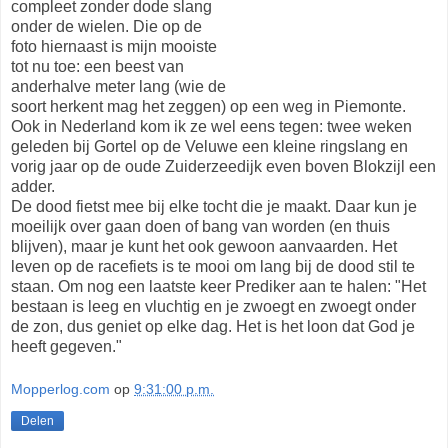
compleet zonder dode slang
onder de wielen. Die op de
foto hiernaast is mijn mooiste
tot nu toe: een beest van
anderhalve meter lang (wie de
soort herkent mag het zeggen) op een weg in Piemonte.
Ook in Nederland kom ik ze wel eens tegen: twee weken
geleden bij Gortel op de Veluwe een kleine ringslang en
vorig jaar op de oude Zuiderzeedijk even boven Blokzijl een
adder.
De dood fietst mee bij elke tocht die je maakt. Daar kun je
moeilijk over gaan doen of bang van worden (en thuis
blijven), maar je kunt het ook gewoon aanvaarden. Het
leven op de racefiets is te mooi om lang bij de dood stil te
staan. Om nog een laatste keer Prediker aan te halen: "Het
bestaan is leeg en vluchtig en je zwoegt en zwoegt onder
de zon, dus geniet op elke dag. Het is het loon dat God je
heeft gegeven."
Mopperlog.com
op
9:31:00 p.m.
Delen